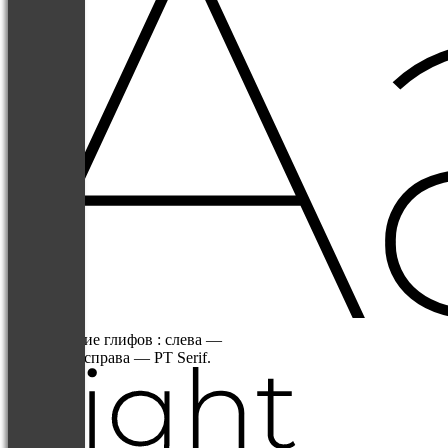
Изображение глифов : слева —
Montserrat, справа — PT Serif.