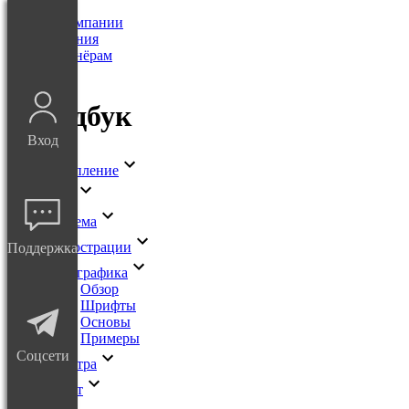
О Компании
Решения
Партнёрам
Блог
Брендбук
Вход
Вступление
Лого
Система
Иллюстрации
Поддержка
Типографика
Обзор
Шрифты
Основы
Примеры
Соцсети
Палитра
Макет