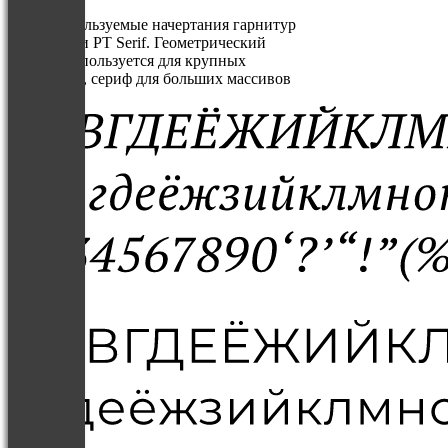
Часто используемые начертания гарнитур
Montserrat и PT Serif. Геометрический
гротеск используется для крупных
заголовков, сериф для больших массивов
с текстом.