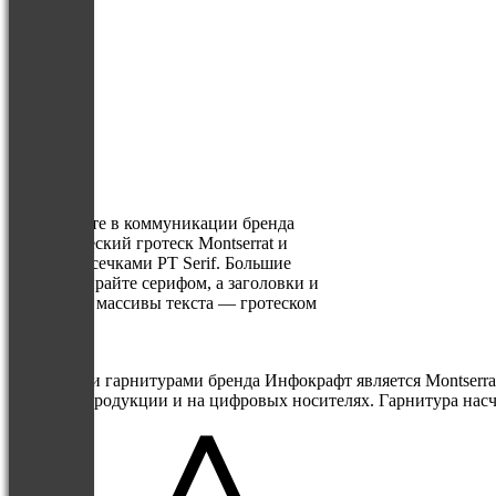
Используйте в коммуникации бренда
геометрический гротеск Montserrat и
шрифт с засечками PT Serif. Большие
блоки набирайте серифом, а заголовки и
небольшие массивы текста — гротеском
Montserrat.
шрифты
Основными гарнитурами бренда Инфокрафт является Montserrat 
печатной продукции и на цифровых носителях. Гарнитура насч