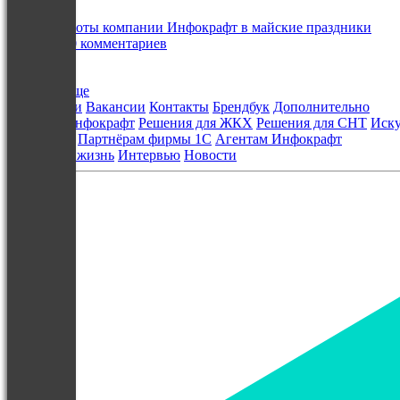
График работы компании Инфокрафт в майские праздники
28 апреля
0 комментариев
Показать еще
О компании
Вакансии
Контакты
Брендбук
Дополнительно
Решения Инфокрафт
Решения для ЖКХ
Решения для СНТ
Иску
Партнёрам
Партнёрам фирмы 1С
Агентам Инфокрафт
Блог
Наша жизнь
Интервью
Новости