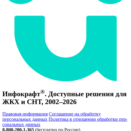
®
Инфокрафт
. Доступные решения для
ЖКХ и СНТ, 2002–2026
Правовая информация
Соглашение на обработку
персональных данных
По­ли­ти­ка в от­но­ше­нии об­ра­бот­ки пер­
со­наль­ных дан­ных
8-800-200-1-365
(бесплатно по России)