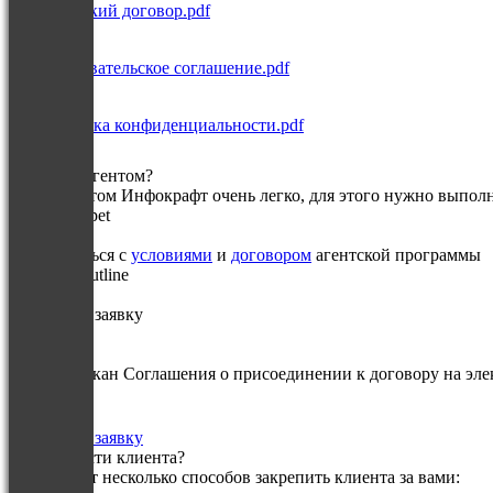
Агентский договор.pdf
Пользовательское соглашение.pdf
Политика конфиденциальности.pdf
Как стать агентом?
Стать агентом Инфокрафт очень легко, для этого нужно выполн
Шаг 1
Ознакомиться с
условиями
и
договором
агентской программы
Шаг 2
Отправить заявку
Шаг 3
Прислать скан Соглашения о присоединении к договору на эл
Отправить заявку
Как привести клиента?
Существует несколько способов закрепить клиента за вами: