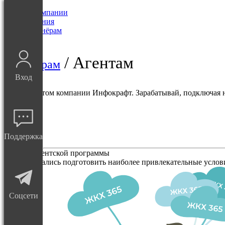
О Компании
Решения
Партнёрам
Блог
/ Агентам
Партнёрам
Вход
Стань агентом компании Инфокрафт. Зарабатывай, подключая
Поддержка
Условия агентской программы
Мы постарались подготовить наиболее привлекательные услов
Соцсети