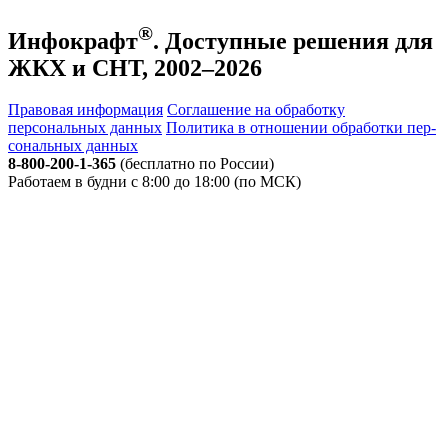
®
Инфокрафт
. Доступные решения для
ЖКХ и СНТ, 2002–2026
Правовая информация
Соглашение на обработку
персональных данных
По­ли­ти­ка в от­но­ше­нии об­ра­бот­ки пер­
со­наль­ных дан­ных
8-800-200-1-365
(бесплатно по России)
Работаем в будни с 8:00 до 18:00 (по МСК)